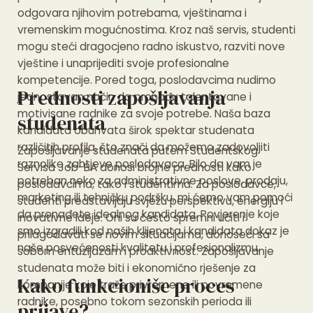
odgovara njihovim potrebama, vještinama i
vremenskim mogućnostima. Kroz naš servis, studenti
mogu steći dragocjeno radno iskustvo, razviti nove
vještine i unaprijediti svoje profesionalne
kompetencije. Pored toga, poslodavcima nudimo
Prednosti zapošljavanja
jednostavan način da pronađu talentovane i
motivisane radnike za svoje potrebe. Naša baza
studenata
kandidata obuhvata širok spektar studenata
različitih profila, što znači da možemo zadovoljiti
Zapošljavanje studenata putem Studentskog
raznolike zahtjeve poslodavaca. Bilo da vam je
Servisa Job-BA donosi brojne prednosti kako
potreban neko za administrativne poslove, prodaju,
poslodavcima, tako i studentima. Za poslodavce,
marketing ili tehničku podršku, mi ćemo vam pomoći
studenti predstavljaju svježu perspektivu, energiju i
da pronađete idealnog kandidata. Povjerenje koje
inovativne ideje. Oni su često spremni učiti i
smo izgradili kod naših klijenata i kandidata dokaz je
prilagođavati se novim situacijama, donoseći sa
naše posvećenosti kvalitetu i profesionalizmu.
sobom entuzijazam i proaktivnost. Zapošljavanje
studenata može biti i ekonomično rješenje za
Kako funkcioniše proces
kompanije koje traže privremene ili povremene
radnike, posebno tokom sezonskih perioda ili
prijave?