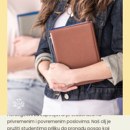
Zašto odabrati Studentski
Servis Job-BA?
Studentski Servis Job-BA je vodeći servis u Bosni i
Hercegovini za zapošljavanje studenata na
privremenim i povremenim poslovima. Naš cilj je
pružiti studentima priliku da pronađu posao koji