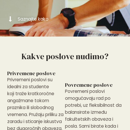
Saznajte kako
Kakve poslove nudimo?
Privremene poslove
Privremeni poslovi su
Povremene poslove
idealni za studente
Povremeni poslovi
koji traže kratkoročne
omogućavaju rad po
angažmane tokom
potrebi, uz fleksibilnost da
praznika ili slobodnog
balansirate između
vremena. Pružaju priliku za
fakultetskih obaveza i
zaradu i sticanje iskustva
posla. Sami birate kada i
bez dugoročnih obaveza.