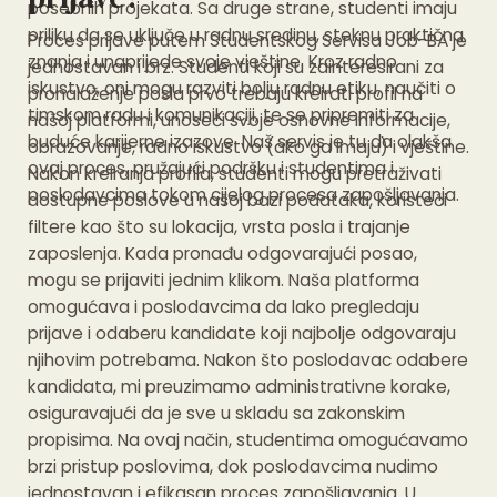
posebnih projekata. Sa druge strane, studenti imaju
priliku da se uključe u radnu sredinu, steknu praktična
Proces prijave putem Studentskog Servisa Job-BA je
znanja i unaprijede svoje vještine. Kroz radno
jednostavan i brz. Studenti koji su zainteresirani za
iskustvo, oni mogu razviti bolju radnu etiku, naučiti o
pronalaženje posla prvo trebaju kreirati profil na
timskom radu i komunikaciji, te se pripremiti za
našoj platformi, unoseći svoje osnovne informacije,
buduće karijerne izazove. Naš servis je tu da olakša
obrazovanje, radno iskustvo (ako ga imaju) i vještine.
ovaj proces, pružajući podršku i studentima i
Nakon kreiranja profila, studenti mogu pretraživati
poslodavcima tokom cijelog procesa zapošljavanja.
dostupne poslove u našoj bazi podataka, koristeći
filtere kao što su lokacija, vrsta posla i trajanje
zaposlenja. Kada pronađu odgovarajući posao,
mogu se prijaviti jednim klikom. Naša platforma
omogućava i poslodavcima da lako pregledaju
prijave i odaberu kandidate koji najbolje odgovaraju
njihovim potrebama. Nakon što poslodavac odabere
kandidata, mi preuzimamo administrativne korake,
osiguravajući da je sve u skladu sa zakonskim
propisima. Na ovaj način, studentima omogućavamo
brzi pristup poslovima, dok poslodavcima nudimo
jednostavan i efikasan proces zapošljavanja. U